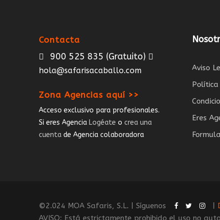
Nosotr
Contacta
900 525 835
(Gratuito)
Aviso L
hola@safarisacaballo.com
Polític
Zona Agencias aquí >>
Condici
Acceso exclusivo para profesionales.
Eres Ag
Si eres Agencia
Logéate
o
crea una
Formula
cuenta
de Agencia colaboradora
©2.024 MOA Safaris, S.L. | Síguenos
|
AVISO: Está estrictamente prohibido el uso no auto