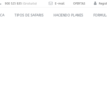
900 525 835
(Gratuito)
E-mail
OFERTAS
Regis
ICA
TIPOS DE SAFARIS
HACIENDO PLANES
FORMUL
Tag
#ÁfricaSalvaje