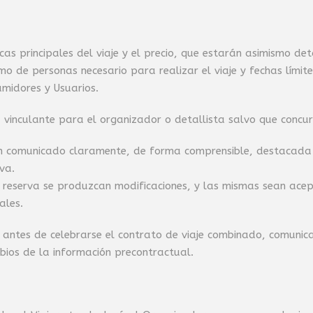
as principales del viaje y el precio, que estarán asimismo de
 de personas necesario para realizar el viaje y fechas límites
umidores y Usuarios.
nculante para el organizador o detallista salvo que concurra 
an comunicado claramente, de forma comprensible, destacada 
va.
a reserva se produzcan modificaciones, y las mismas sean ace
ales.
, antes de celebrarse el contrato de viaje combinado, comunic
ios de la información precontractual.