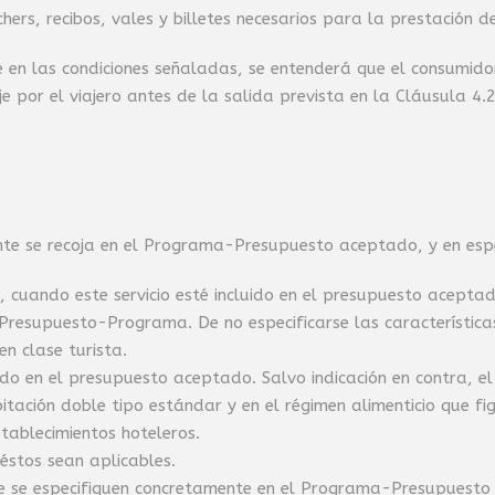
ers, recibos, vales y billetes necesarios para la prestación de 
 en las condiciones señaladas, se entenderá que el consumidor 
je por el viajero antes de la salida prevista en la Cláusula 4.2
nte se recoja en el Programa-Presupuesto aceptado, y en espe
l, cuando este servicio esté incluido en el presupuesto acepta
l Presupuesto-Programa. De no especificarse las característic
n clase turista.
luido en el presupuesto aceptado. Salvo indicación en contra,
tación doble tipo estándar y en el régimen alimenticio que fi
tablecimientos hoteleros.
o éstos sean aplicables.
e se especifiquen concretamente en el Programa-Presupuesto