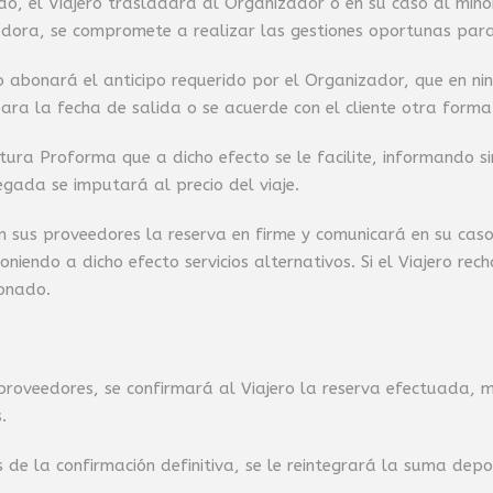
 el Viajero trasladará al Organizador o en su caso al minoris
adora, se compromete a realizar las gestiones oportunas par
ro abonará el anticipo requerido por el Organizador, que en n
para la fecha de salida o se acuerde con el cliente otra form
actura Proforma que a dicho efecto se le facilite, informando
egada se imputará al precio del viaje.
 sus proveedores la reserva en firme y comunicará en su caso
niendo a dicho efecto servicios alternativos. Si el Viajero rec
onado.
s proveedores, se confirmará al Viajero la reserva efectuada,
.
es de la confirmación definitiva, se le reintegrará la suma de