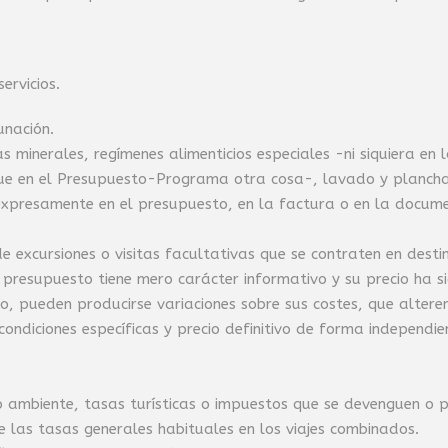
ervicios.
unación.
as minerales, regímenes alimenticios especiales -ni siquiera e
ue en el Presupuesto-Programa otra cosa-, lavado y planchado
e expresamente en el presupuesto, en la factura o en la docu
 de excursiones o visitas facultativas que se contraten en des
 presupuesto tiene mero carácter informativo y su precio ha s
, pueden producirse variaciones sobre sus costes, que alteren
s condiciones específicas y precio definitivo de forma indepen
o ambiente, tasas turísticas o impuestos que se devenguen o
e las tasas generales habituales en los viajes combinados.