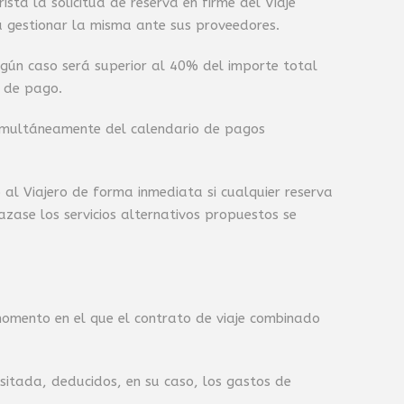
ta la solicitud de reserva en firme del Viaje
a gestionar la misma ante sus proveedores.
ingún caso será superior al 40% del importe total
a de pago.
 simultáneamente del calendario de pagos
 al Viajero de forma inmediata si cualquier reserva
hazase los servicios alternativos propuestos se
 momento en el que el contrato de viaje combinado
positada, deducidos, en su caso, los gastos de