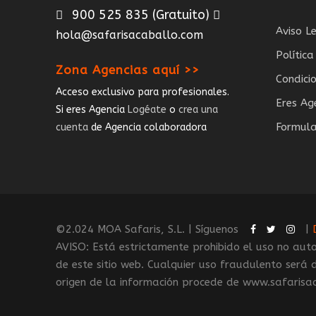
900 525 835
(Gratuito)
Aviso L
hola@safarisacaballo.com
Polític
Zona Agencias aquí >>
Condici
Acceso exclusivo para profesionales.
Eres Ag
Si eres Agencia
Logéate
o
crea una
Formula
cuenta
de Agencia colaboradora
©2.024 MOA Safaris, S.L. | Síguenos
|
AVISO: Está estrictamente prohibido el uso no auto
de este sitio web. Cualquier uso fraudulento ser
origen de la información procede de www.safarisa