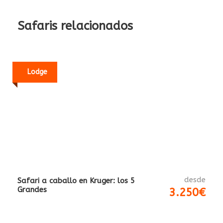
Safaris relacionados
desde
Safari a caballo en Kruger: los 5
Lodge
Grandes
3.250€
desde
Explorando África a caballo:
Lodge & Campamento
Sudáfrica y Botswana
3.450€