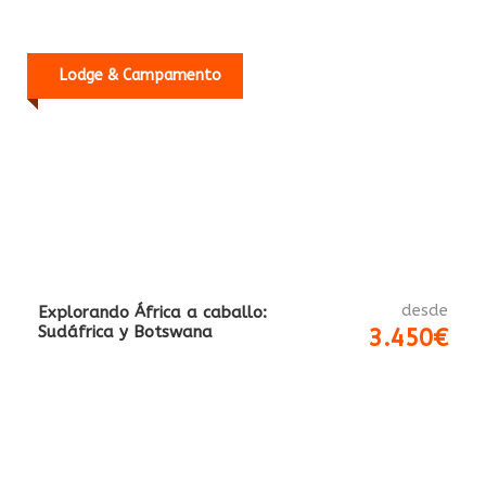
Contacta
900 525 835
(Gratuito)
hola@safarisacaballo.com
Zona Agencias aquí >>
Acceso exclusivo para profesionales. Si eres Agencia
Logéate
o
crea una cuenta
de Agencia colaboradora
Nosotros
Aviso Legal
Política de Privacidad y Cookies