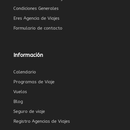
Reserva y Pagos
Contratación y Pagos
El pago se cifra y se transmite de forma segura
con un protocolo SSL.
©2.024 MOA Safaris, S.L. | Síguenos
|
Designtuweb
AVISO: Está estrictamente prohibido el uso no
autorizado de los textos y el material publicado
en nuestra web sin permiso expreso y por escrito
de la propiedad de este sitio web. Cualquier uso