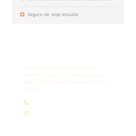
Seguro de viaje incluido
¿Necesitas Ayuda?
No dudes en contactar con nosotros
Teléfono, email o chat. Somos un equipo
experto y estaremos encantados de hablar
contigo.
900 525 835
(Gratuito)
hola@safarisacaballo.com