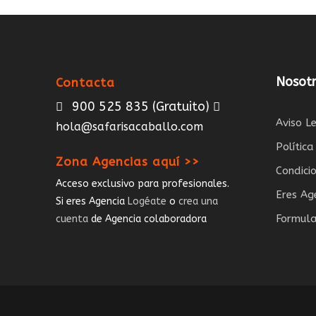
Nosotr
Contacta
900 525 835
(Gratuito)
Aviso L
hola@safarisacaballo.com
Polític
Zona Agencias aquí >>
Condici
Acceso exclusivo para profesionales.
Eres Ag
Si eres Agencia
Logéate
o
crea una
Formula
cuenta
de Agencia colaboradora